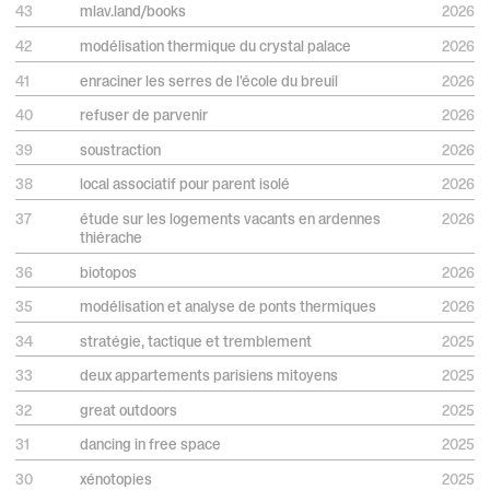
43
mlav.land/books
2026
42
modélisation thermique du crystal palace
2026
41
enraciner les serres de l'école du breuil
2026
40
refuser de parvenir
2026
01
02
03
02
39
soustraction
2026
© Maud Lévy
38
local associatif pour parent isolé
2026
01
03
© Maud Lévy
© Maud Lévy
01
02
37
étude sur les logements vacants en ardennes
2026
thiérache
01
mlav.land/books
36
biotopos
2026
03
01
02
03
35
modélisation et analyse de ponts thermiques
2026
The Crystal Palace : Thermal Modeling of an Iconic Building
01
02
03
34
stratégie, tactique et tremblement
2025
Subtraction
33
deux appartements parisiens mitoyens
2025
02
03
Limites Planétaires
01
02
Type
32
great outdoors
2025
Base de données de livres
01
02
03
© Philippe Billard
© Philippe Billard
© Philippe Billard
31
dancing in free space
2025
Date
01
01
Mise en ligne publique en juillet 2026
© Adèle Grzesiak
30
xénotopies
2025