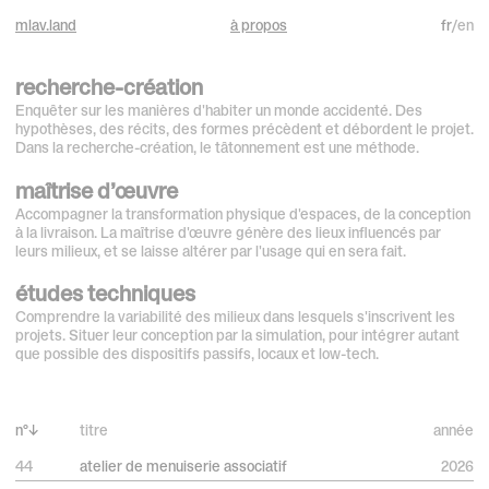
mlav.land
à propos
fr
/
en
recherche-création
Enquêter sur les manières d'habiter un monde accidenté. Des
hypothèses, des récits, des formes précèdent et débordent le projet.
Dans la recherche-création, le tâtonnement est une méthode.
maîtrise d’œuvre
Accompagner la transformation physique d'espaces, de la conception
à la livraison. La maîtrise d'œuvre génère des lieux influencés par
leurs milieux, et se laisse altérer par l'usage qui en sera fait.
études techniques
Comprendre la variabilité des milieux dans lesquels s'inscrivent les
projets. Situer leur conception par la simulation, pour intégrer autant
que possible des dispositifs passifs, locaux et low-tech.
n°
↓
titre
année
44
atelier de menuiserie associatif
2026